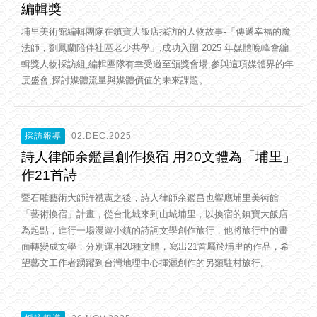
編輯獎
埔里美術館編輯團隊在鎮寶大飯店採訪的人物故事-「傳遞幸福的魔
法師，劉鳳蘭陪伴社區老少共學」,成功入圍 2025 年媒體晚峰會編
輯獎人物採訪組,編輯團隊有幸受邀至頒獎會場,參與這項媒體界的年
度盛會,探討媒體流量與媒體價值的未來課題。
採訪報導
02.DEC.2025
詩人律師余鑑昌創作換宿 用20文體為「埔里」
作21首詩
暨石雕藝術大師許禮憲之後，詩人律師余鑑昌也響應埔里美術館
「藝術換宿」計畫，從台北城來到山城埔里，以換宿的鎮寶大飯店
為起點，進行一場漫遊小鎮的詩詞文學創作旅行，他將旅行中的畫
面轉變成文學，分別運用20種文體，寫出21首屬於埔里的作品，希
望藝文工作者踴躍到台灣地理中心揮灑創作的另類駐村旅行。