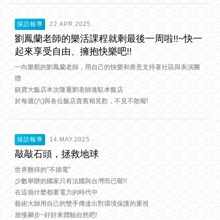
採訪報導
22.APR.2025
劉鳳蘭老師的樂活課程就剩最後一周啦!!~快一
起來享受自由、擁抱快樂吧!!
一向樂觀的劉鳳蘭老師，用自己的快樂和善意支持著社區與表演團
體
鎮寶大飯店本次隆重劉老師進駐本飯店
於每週(六)與各位飯店貴賓相見歡，不見不散喔!
採訪報導
14.MAY.2025
敲敲石頭，拯救地球
世界難得的"不插電"
少數舉辦的國家只有法國與台灣而已喔!!
在這個什麼都要電力的時代中
藝術大師用自己的雙手傳達出對環境保護的重視
放慢腳步~好好來體驗自然吧!