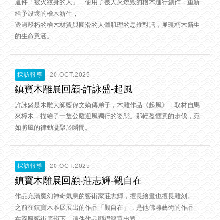
這件「被火紋身的人」，使用了被大火燒毀的檜木進行創作，重新
給予毀壞的檜木新生，
透過毀朽的檜木材質與圓滑的人體肌理的思維對話，展現朽木新生
的生命意涵。
採訪報導
20.OCT.2025
鎮寶木雕展回顧-許詠盛-起風
許詠盛是木雕大師藍偉文嫡傳弟子，木雕作品《起風》，取材自馬
來樟木，描繪了一隻公雞迎風獨行的姿態。那輕盈愜意的步伐，宛
如將風的律動凝聚於瞬間。
採訪報導
20.OCT.2025
鎮寶木雕展回顧-莊志輝-觀自在
作品充滿魔幻神奇氣息的藝術家莊志輝，擅長繪畫也擅長雕刻。
之前在鎮寶木雕展展出的作品「觀自在」，是他佛雕藝術的作品
在深厚藝術底韻下，這件作品顯得簡單出眾