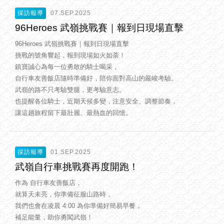
採訪報導
07.SEP.2025
96Heroes 武嶺挑戰賽｜報到日現場直擊
96Heroes 武嶺挑戰賽｜報到日現場直擊
挑戰的號角響起，報到現場如火如荼！
鎮寶誠心為每一位勇敢的騎士喝采，
自行車友善飯店隨時準備好，陪你面對高山的嚴峻考驗。
武嶺的路不只考驗雙腿，更考驗意志。
也提醒各位騎士，近期天候多變，注意安全、調整節奏，
讓這趟旅程留下最壯麗、最熱血的回憶。
採訪報導
01.SEP.2025
武嶺自行車挑戰賽再度開跑！
作為 自行車友善飯店，
就算天未亮，你準備征服山路時，
我們也會在凌晨 4:00 為你準備好簡易早餐，
補足能量，助你勇闖武嶺！