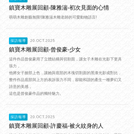
鎮寶木雕展回顧-陳雅湍-初次見面的心情
萌萌木雕創藝無限!陳雅湍木雕老師的可愛動物語言!
採訪報導
20.OCT.2025
鎮寶木雕展回顧-曾俊豪-少女
這件作品曾俊豪用了立體結構與切割面，讓女子木雕在光影下更具
張力，
他將女子臉部上色，讓她與底部的木塊切割面的黑漆光影成對比，
整件作品底部與上方的表訴張力不同，卻能和諧的產生一種夢幻又
詩意的美感，
這也是曾俊豪作品的獨特魅力。
採訪報導
20.OCT.2025
鎮寶木雕展回顧-許慶福-被火紋身的人