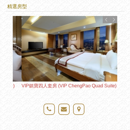
精選房型
te)
VIP鎮寶四人套房 (VIP ChengPao Quad Suite)
VIP貴