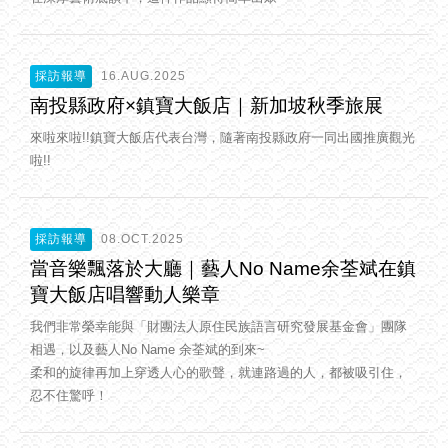
採訪報導
16.AUG.2025
南投縣政府×鎮寶大飯店｜新加坡秋季旅展
來啦來啦!!鎮寶大飯店代表台灣，隨著南投縣政府一同出國推廣觀光
啦!!
採訪報導
08.OCT.2025
當音樂飄落於大廳｜藝人No Name余荃斌在鎮
寶大飯店唱響動人樂章
我們非常榮幸能與「財團法人原住民族語言研究發展基金會」團隊
相遇，以及藝人No Name 余荃斌的到來~
柔和的旋律再加上穿透人心的歌聲，就連路過的人，都被吸引住，
忍不住驚呼！