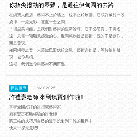
你指尖撥動的琴聲，是通往伊甸園的去路
在鎮寶大飯店，藝術不止於牆上，也不止於展廳。它或許藏於一段
旋律、一處光影，甚至一念之間。
「埔里美術館」是我們對藝術的重新詮釋。它不必昂貴，不需遙
遠，只需一顆願意感受的心。世間萬物皆是藝術，難的不是創作，
而是發現。
如同鋼琴之音，未落鍵已潛伏於空氣；藝術亦如是，等待被你發
現、被你共鳴。
這裡，我們邀你與藝術不期而遇。
採訪報導
11.MAY.2025
許禮憲老師 來到鎮寶創作啦!!
享譽全國好評的許禮憲藝術家
擁有豐富石雕經驗的許老師
將三維的技巧用自己的雙手投射到二維的世界中
快來一探究竟吧!