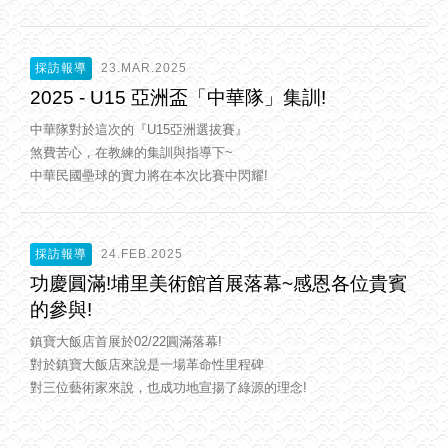
採訪報導
23.MAR.2025
2025 - U15 亞洲盃「中華隊」集訓!
中華隊對於這次的『U15亞洲選拔賽』
煞費苦心，在教練的集訓與指導下~
中華民國壘球的實力將在本次比賽中閃耀!
採訪報導
24.FEB.2025
功慶圓滿!埔里美術館首展落幕~感恩各位貴賓
的參與!
鎮寶大飯店首展於02/22圓滿落幕!
對於鎮寶大飯店來說是一場革命性里程碑
對三位藝術家來說，也成功地宣揚了綠源的理念!