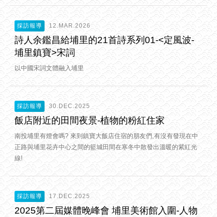
採訪報導
12.MAR.2026
詩人余鑑昌給埔里的21首詩系列01-<定風波-
埔里鎮寶>宋詞
以中國宋詞文體融入埔里
採訪報導
30.DEC.2025
飯店附近的田間夜景-植物的粉紅住家
南投埔里有燈會嗎? 來到鎮寶大飯店住宿的朋友們,有沒有發現在中
正路與埔里花卉中心之間的籃城田間在寒冬中散發出溫暖的紫紅光
線!
採訪報導
17.DEC.2025
2025第二屆媒體晚峰會 埔里美術館入圍-人物