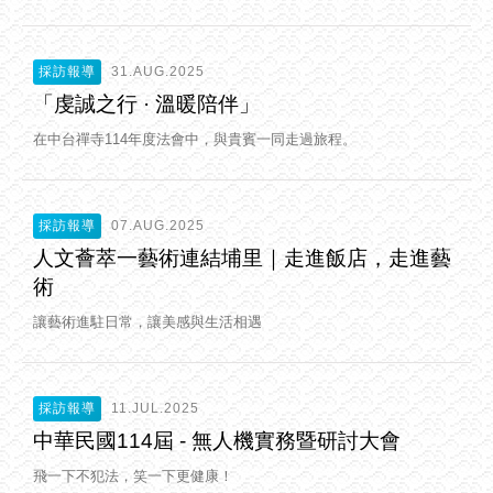
採訪報導
31.AUG.2025
「虔誠之行 · 溫暖陪伴」
在中台禪寺114年度法會中，與貴賓一同走過旅程。
採訪報導
07.AUG.2025
人文薈萃一藝術連結埔里｜走進飯店，走進藝
術
讓藝術進駐日常，讓美感與生活相遇
採訪報導
11.JUL.2025
中華民國114屆 - 無人機實務暨研討大會
飛一下不犯法，笑一下更健康！