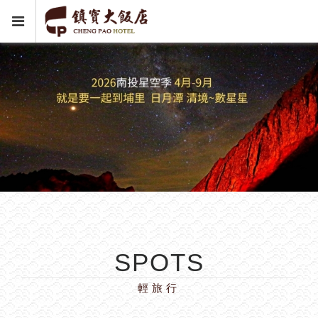
SPOTS
輕旅行