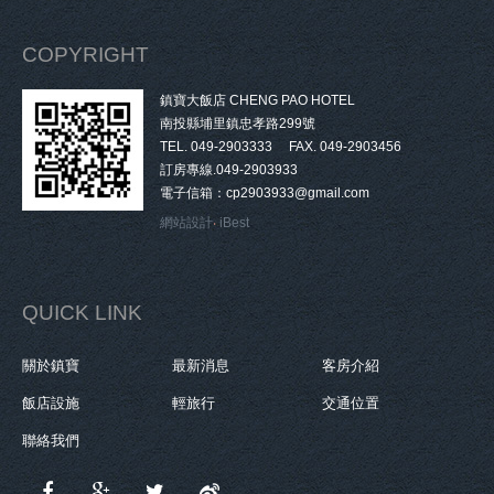
COPYRIGHT
鎮寶大飯店 CHENG PAO HOTEL
南投縣埔里鎮忠孝路299號
TEL. 049-2903333 FAX. 049-2903456
訂房專線.049-2903933
電子信箱：cp2903933@gmail.com
網站設計
‧
iBest
QUICK LINK
關於鎮寶
最新消息
客房介紹
飯店設施
輕旅行
交通位置
聯絡我們