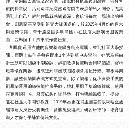
揮，帶樂團去護理之家表演，讓他們有被需要的感覺，就有80
歲的長輩說，活到這年紀竟然還有能力表演帶給人開心，尤其
遇到比自己年輕的住民就感觸很深，會珍惜每次上場演出的機
會，劉鳳蘭甚至受到鎮寶大飯店邀約，於2025年4月份的週六
與連續假期，帶千歲樂團與明潭國小在飯店大廳演出迎賓樂
曲，並舉辦手工風車製作體驗營。
劉鳳蘭運用吉他的音樂基礎學會烏克麗麗，並到社區大學授
課，而爵士鼓則是每週開車1小時到草屯去學的，她認為藉由
爵士鼓可以訓練手腳協調，起初教導長輩時會用啤酒罐、寶特
瓶等環保樂器，後來進到非洲鼓階段則會搭配鈴鼓、響板等樂
器，讓整個樂團表演方式更豐富。除了樂器，從小喜愛手做的
劉鳳蘭運用編織技能推廣手做，她利用椰子葉編織蚱蜢、使用
撲克牌摺孔雀、廢棄紙製作隔熱墊、打包帶編織籃子、提袋，
還在社區大學開班教課，2019年她更在埔里圖書館以噶哈巫族
編織達人身份受聘擔任「番婆鬼愛編織」研習班導師，培育編
織人才保存平埔族傳統文化。