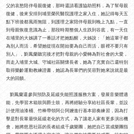
父的哀愁陪伴母親復健，那時還請看護協助照料，為了幫母親
復健，後來安排到埔里榮民醫院護理之家入住，她記得每天五
點下班後都風雨無阻，到護理之家陪伴母親到晚上九點，一直
到母親恢復意識為止，那段時期整個人生跌到谷底，有一天住
在埔里的大姊講了一番話才把她點醒，大姊說：「她這輩子都
為別人而活，希望她從現在開始要為自己而活，眼裡不要只有
別人」，劉鳳蘭聽完後才把對母親的小愛轉為對社會的大愛，
而走入埔里大城、守城社區關懷長者，她為了充實自己還特別
取得樂齡運動教練證書，她認為長輩們的笑容對她來說就是最
大的回饋。
劉鳳蘭還參與預防及延緩失能照護服務方案，發展音樂體適
能，先學習木箱鼓與爵士鼓，再將經驗分享給社區長輩，並設
計使用油漆桶、竹棒帶領阿公阿嬤進行基本節奏練習，因為打
擊是對長輩最快延緩老化的方式，為了讓老人家有更多演出機
會，她將慈恩社區的長者組成千歲樂團，她把自己當成樂團指