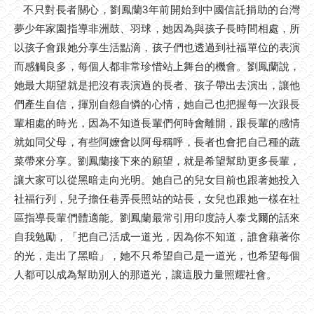
不只對長者關心，劉鳳蘭3年前開始到中國信託捐助的台灣
夢少年家園指導非洲鼓、羽球，她因為與孩子長時間相處，所
以孩子會跟她分享生活點滴，孩子們也透過到社福單位的表演
而感觸良多，每個人都非常珍惜站上舞台的機會。劉鳳蘭說，
她最大期望就是把沒有表演過的長者、孩子帶出去演出，讓他
們產生自信，揮別自怨自憐的心情，她自己也把握每一次跟長
輩相處的時光，因為不知道長輩們何時會離開，跟長輩的感情
就如同父母，有些阿嬤會以阿母稱呼，長者也會把自己種的蔬
菜帶來分享。劉鳳蘭接下來的願望，就是希望幫助更多長輩，
讓大家可以從黑暗走向光明。她自己的兒女目前也跟著她投入
社福行列，兒子擔任巷弄長照站的站長，女兒也跟她一樣在社
區指導長輩們體適能。劉鳳蘭最常引用印度詩人泰戈爾的話來
自我勉勵，「把自己活成一道光，因為你不知道，誰會藉著你
的光，走出了黑暗」，她不只希望自己是一道光，也希望每個
人都可以成為幫助別人的那道光，讓這股力量照耀社會。