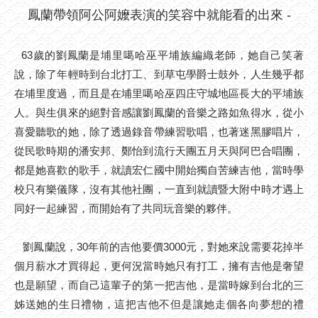
鳳蘭帶領阿公阿嬤表演的笑容中就能看的出來 -
63歲的劉鳳蘭是埔里噶哈巫平埔族編織老師，她自己笑著
說，除了年輕時到台北打工、到草屯學爵士鼓外，人生幾乎都
在埔里度過，而且是在埔里噶哈巫四庄守城地區長大的平埔族
人。與生俱來的絕對音感讓劉鳳蘭的音樂之路如魚得水，從小
喜愛聽歌的她，除了透過錄音帶練習歌唱，也著迷黑膠唱片，
從民歌時期的潘安邦、鄭怡到流行天團五月天與阿巴合唱團，
都是她喜歡的歌手，就讀宏仁國中開始獨自苦練吉他，當時學
校只有樂儀隊，沒有其他社團，一直到就讀暨大附中時才遇上
同好一起練習，而開始有了共同玩音樂的夥伴。
劉鳳蘭說，30年前的吉他要價3000元，對她來說需要花掉半
個月薪水才買得起，更何況當時她只有打工，擁有吉他是奢望
也是願望，而自己這輩子的第一把吉他，是當時嫁到台北的三
姊送她的生日禮物，這把吉他不但是讓她走個各向夢想的禮