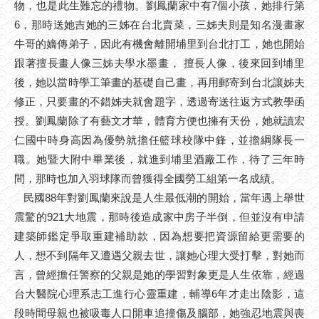
物，也是此生難忘的禮物。劉鳳蘭家中有7個小孩，她排行第
6，那時送她吉她的三姊在台北賣菜，三姊夫則是知名漫畫家
牛哥的嫡傳弟子，因此有機會離開埔里到台北打工，她也開始
跟著擅長畫人像三姊夫學水墨畫， 擅長人像，後來回到埔里
後，她以當時學工筆畫的基礎自己畫，再用郵寄到台北讓姊夫
修正，只要畫的不錯姊夫就會題字，透過寄送往返方式教學函
授。劉鳳蘭除了有藝文才華，體育方便也擁有天份，她就讀宏
仁國中時身高因為優勢就擔任籃球校隊中鋒，並擔綱隊長一
職。她暨大附中畢業後，就進到埔里酒廠工作，待了三年時
間，那時也加入羽球隊而曾獲得全國勞工組第一名成績。
民國88年對劉鳳蘭來說是人生最低潮的開始，當年遇上舉世
震驚的921大地震，那時後造成家中房子半倒，但並沒有申請
建築師鑑定爭取重建補助款，因為想要把資源留給更需要的
人，想不到隔年又遭遇父親去世，讓她心理大受打擊，對她而
言，曾經擔任警察的父親是她的學習對象更是人生依靠，經過
台大醫院心理系志工進行心靈重建，輔導6年才走出陰影，這
段時間母親也被吸毒人口開車追撞傷及腦部，她強忍地震與喪