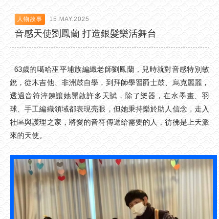
人物故事
15.MAY.2025
音感天使劉鳳蘭 打造銀髮樂活舞台
63歲的噶哈巫平埔族編織老師劉鳳蘭，兒時就對音感特別敏
銳，從木吉他、非洲鼓自學，到拜師學習爵士鼓、烏克麗麗，
透過音符淬鍊讓她開啟許多天賦，除了樂器，在水墨畫、羽
球、手工編織領域都表現亮眼，但她秉持樂於助人信念，走入
社區與護理之家，將愛的音符傳遞給需要的人，彷彿是上天派
來的天使。